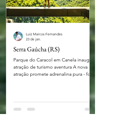
Luiz Marcos Fernandes
23 de jan.
Serra Gaúcha (RS)
Parque do Caracol em Canela inaugura
atração de turismo aventura A nova
atração promete adrenalina pura - foto
Divulgação Quem tem planos de visitar
a Serra Gaúcha e ir a Canela pode
aproveitar para conhecer a nova
atração do Parque do Caracol, um dos
principais cartões postais da Cidade. O
complexo acaba de inaugurar o
‘Corajoso’, a nova experiência de
turismo de aventura contemplativa, e