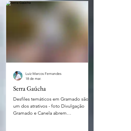
MIS - O Museu da Imagem e do Som
(MIS) de Copacabana, abre ao público
nesta semana após sucessivos
adiamentos. A inauguração ocorre
com a expos
Luiz Marcos Fernandes
18 de mar.
Serra Gaúcha
Desfiles temáticos em Gramado são
um dos atrativos - foto Divulgação
Gramado e Canela abrem
programação especial de Páscoa Se
você tem planos de visitar a Serra