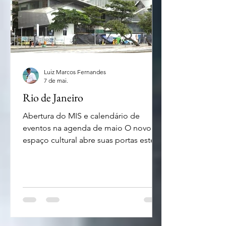
B
Luiz Marcos Fernandes
7 de mai.
Rio de Janeiro
Abertura do MIS e calendário de
eventos na agenda de maio O novo
espaço cultural abre suas portas este
mês - foto Divulgação Quem tem
planos de visitar o Rio, ou mesmo
aproveitar para saber das boas
novidades é bom saber que o Museu
da Imagem e do Som finalmente abre
suas portas ao público. Já os que
apreciam futebol podem aproveitar