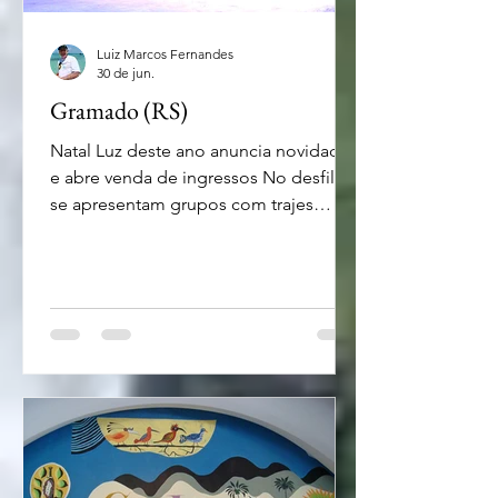
Luiz Marcos Fernandes
30 de jun.
Gramado (RS)
Natal Luz deste ano anuncia novidades
e abre venda de ingressos No desfile
se apresentam grupos com trajes
natalinos Se você pensa em conhecer
o Natal Luz de Gramado ou mesmo
rever este espetáculo na Serra Gaúcha
é bom saber que a organização do 41°
Natal Luz de Gramado deu início nesta
segunda-feira (29), à venda de
ingressos para seus grandes
espetáculos. Além dos tradicionais
“Nativitaten” e “O Grande Desfile de
Natal”, a próxima edição terá a estreia
dos espetáculos “O Br