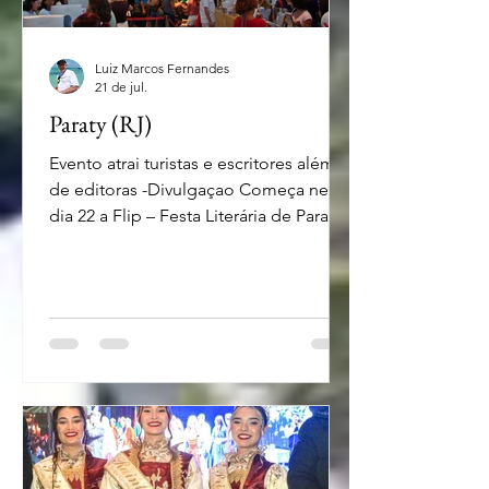
Luiz Marcos Fernandes
21 de jul.
Paraty (RJ)
Evento atrai turistas e escritores além
de editoras -Divulgaçao Começa neste
dia 22 a Flip – Festa Literária de Paraty
A partir deste dia 22 a cidade de Paraty
na região da Costa Verde vai receber a
24° edição da Festa Literária
Internacional de Paraty (Flip). O evento,
que vai homenagear Orides Fontela
neste ano, vai acontecer entre os dias
22 e 26 de julho (quarta-feira a
domingo), no Centro da cidade. Além
da homenagem a poetisa Orides, a
programação principal conta com