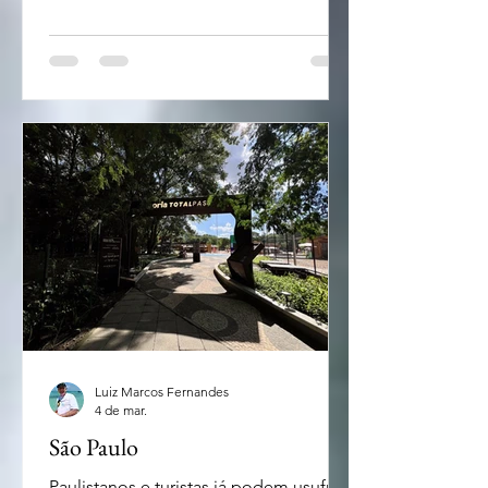
Gaúcha durante a Semana Santa ou até
a primeira quinzena de abril é bom
saber que as cidades de Gramado e
Canela já estão em clima de Páscoa.
Até o dia 12 de abril Gramado espera
receber mais de 700 mil visitantes com
ruas decoradas e mais de 100 atrações
artísticas e culturais para a
ChocoPáscoa. Na programação, desf
Luiz Marcos Fernandes
4 de mar.
São Paulo
Paulistanos e turistas já podem usufruir