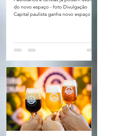
do novo espaço - foto Divulgação
Capital paulista ganha novo espaço de
lazer: Orla Total Pass A cidade de São
Paulo ganhou um novo espaço de
lazer que promete transportar o
público para uma atmosfera de praia
sem sair da capital. Localizada dentro
do Parque Villa-Lobos, a Orla TotalPass
lançou sua programação oficial no dia
28 de fevereiro, após um período de
soft opening. Com 12 mil m² e acesso
totalmente gratuito, o espaço surge