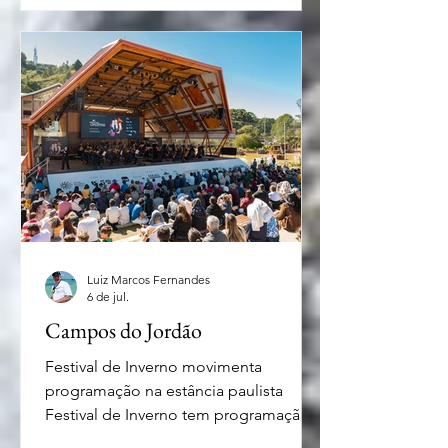
começar por Canela com a sua
tradicional Festa Colonial que oferece
produtos típicos além de desfiles e
shows. Em Gramado tem o Festival de
Fondue em diversos restaurantes. Em
Nova Petrópolis d
Luiz Marcos Fernandes
6 de jul.
Campos do Jordão
Festival de Inverno movimenta
programação na estância paulista
Festival de Inverno tem programação
intensa - foto Ana Clara Miranda A