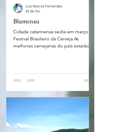
Luiz Marcos Fernandes
24 de fev.
Blumenau
Cidade catarinense sedia em março o
Festival Brasileiro da Cerveja As
melhores cervejarias do país estarão
presentes ao evento - foto Divulgação
Blumenau é conhecida pelas suas
festas em especial a Oktoberfest, que
acontece em outubro. Por outro lado,
os apreciadores de uma boa cerveja
não precisam esperar tanto para
apreciar esta bebida dos deuses. De 4
a 7 de março a cidade catarinense vai
sediar o 17º Festival Brasileiro da
Cerveja com a presença de mais de
200 cervejarias