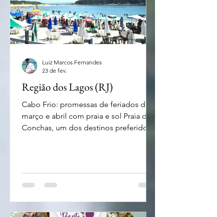
Luiz Marcos Fernandes
23 de fev.
Região dos Lagos (RJ)
Cabo Frio: promessas de feriados de
março e abril com praia e sol Praia das
Conchas, um dos destinos preferidos
dos turistas que visitam Cabo Frio
Março já se anuncia e com ele o final a
temporada de verão. Ainda assim
ainda dá tempo de aproveitar. Para
quem busca um destino de sol, praia,
lazer e diversão a Região dos Lagos já
se prepara para os feriadões da