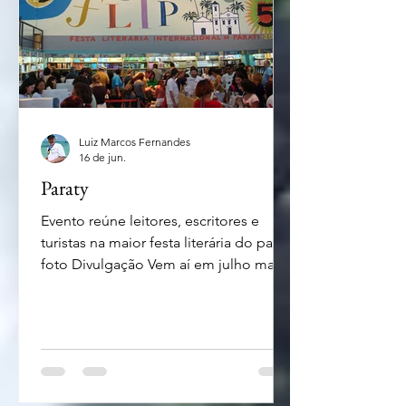
Luiz Marcos Fernandes
16 de jun.
Paraty
Evento reúne leitores, escritores e
turistas na maior festa literária do país -
foto Divulgação Vem aí em julho mais
uma edição da Festa Literária (Flip) A
24ª Festa Literária Internacional de
Paraty (Flip) ocorrerá entre os dias 22 e
26 de julho. A homenageada deste
ano será a escritora Orides Fontela
(1940–1998) reconhecida por sua