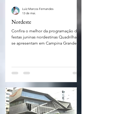
Luiz Marcos Fernandes
13 de mai.
Nordeste
Confira o melhor da programação das
festas juninas nordestinas Quadrilhas
se apresentam em Campina Grande na
Paraíba -foto Divulgação Quem curte
as festas de São João já pode se
programar. Algumas das principais
cidades nordestinas já divulgaram sua
programação com destaque para os
shows e apresentação de quadrilhas ao
longo do mês de junho. Confira aqui
alguns destaques que estão
confirmados em Campina Grande, na
Paraíba, Caruaru no agreste
pernambucano bem como cidades da