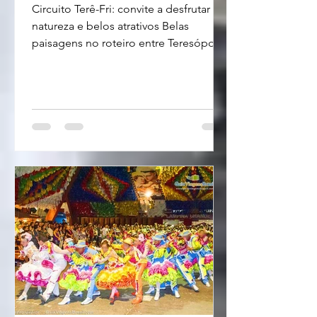
Circuito Terê-Fri: convite a desfrutar da
natureza e belos atrativos Belas
paisagens no roteiro entre Teresópolis
e Nova Friburgo - foto Divulgação
Circuito Terê-Fri: atrativos e um convite
para desfrutar da natureza Na região
serrana do Estado do Rio as cidades
de Teresópolis e Nova Friburgo
chamam a atenção pelos atrativos
naturais, culturais e gastronômicos.
Para quem visita estas cidades um
programa diferenciado é conhecer os
atrativos da rota Terê-Fri que interliga
as d