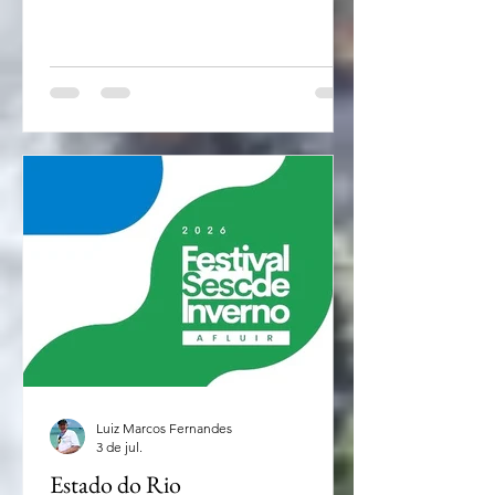
estância de Campos do Jordão, na
Serra da Mantiqueira fica mais
convidativa e atraente durante este
mês. Teve início neste primeiro final de
semana de julho a 56ª edição do
Festival de Inverno de Campos do
Jordão cuja programação se estende
até 2 de agosto. O evento conta com
mais de 80 apresentações de música
clássica e popular — a maioria gra
Luiz Marcos Fernandes
3 de jul.
Estado do Rio