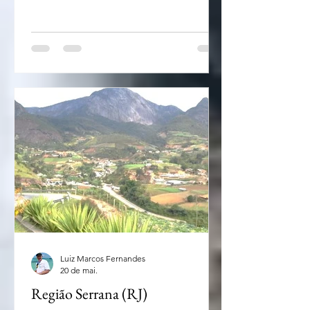
chope gelado e a gastronomia
germânica é bom se preparar: dentro
de duas semanas a cidade imperial de
Petrópolis na Região Serrana do
estado do Rio promove a 37ª edição
da Bauernfest . O evento acontece
entre os dias 19 de junho e 5 de julho
com entrada gratuita em seus
principais palcos no Palácio de Cristal
e no Centro Histórico de Pet
Luiz Marcos Fernandes
20 de mai.
Região Serrana (RJ)