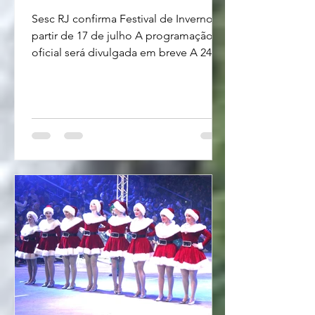
Sesc RJ confirma Festival de Inverno a
partir de 17 de julho A programação
oficial será divulgada em breve A 24ª
edição do Festival Sesc de Inverno
acontece entre os dias 17 de julho a 2
de agosto, levando mais de 500 horas
de programação cultural e
multilinguagem (música, teatro, dança,
literatura, circo e artes visuais) para 27
localidades do Estado do Rio de
Janeiro. Em Petrópolis, os grandes
shows serão divididos entre o Centro
Cultural Sesc Quitandinha e o Parque
de Itai