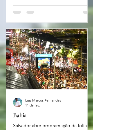
visitar a Serra Gaúcha neste verão
certamente não vai se arrepender. A
partir deste dia 19 tem início a
tradicional Festa da Uva. A 35ª edição
da Festa Nacional da Uva 2026 ocorre
de 19 de fevereiro a 8 de março de
2026 no Parque de Eventos Mário
Bernardi
Luiz Marcos Fernandes
11 de fev.
Bahia
Salvador abre programação da folia de