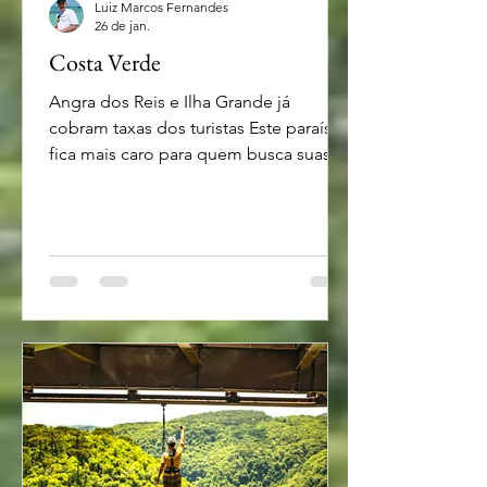
Luiz Marcos Fernandes
26 de jan.
Costa Verde
Angra dos Reis e Ilha Grande já
cobram taxas dos turistas Este paraíso
fica mais caro para quem busca suas
praias e enseadas - foto Divulgação Se
você tem planos de visitar a região da
Costa Verde, em especial as praias de
Angra dos Reis e Ilha Grande é bom
saber que desde o início do ano terá
que arcar com o pagamento de uma
taxa cobrada aos turistas que
frequentam a região. Desde o primeiro
dia do ano, visitar Angra dos Reis e Ilha
Grande, na Costa Verde, passou a ficar
mai