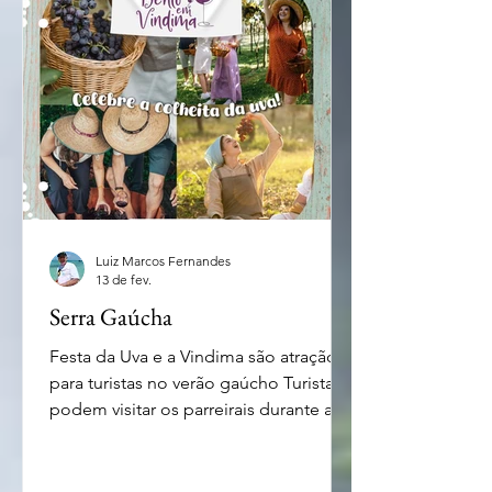
Semana Santa, Tiradentes e São Jorge.
O destaque ainda é Cabo Frio, com
seu litoral repleto de belas praias, que
atra
Luiz Marcos Fernandes
13 de fev.
Serra Gaúcha
Festa da Uva e a Vindima são atração
para turistas no verão gaúcho Turistas
podem visitar os parreirais durante a
festa - foto Divulgação Festa da Uva e a
Vindima são atração para turistas no
verão gaúcho Quem tem planos de