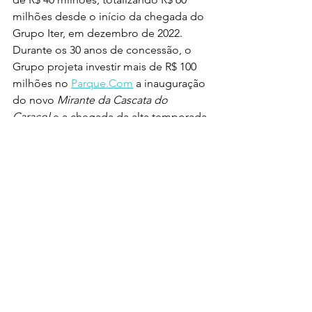
milhões desde o início da chegada do 
Grupo Iter, em dezembro de 2022. 
Durante os 30 anos de concessão, o 
Grupo projeta investir mais de R$ 100 
milhões no 
Parque.Com
 a inauguração 
do novo 
Mirante da Cascata do 
Caracol
 e a chegada da alta temporada 
na região, o Parque do Caracol passa a 
operar diariamente entre 27 de 
novembro e 3 de fevereiro de 2026, 
sempre das 9h30 às 19h, com a 
bilheteria funcionando das 9h30 às 18h.
Turismo Nacional