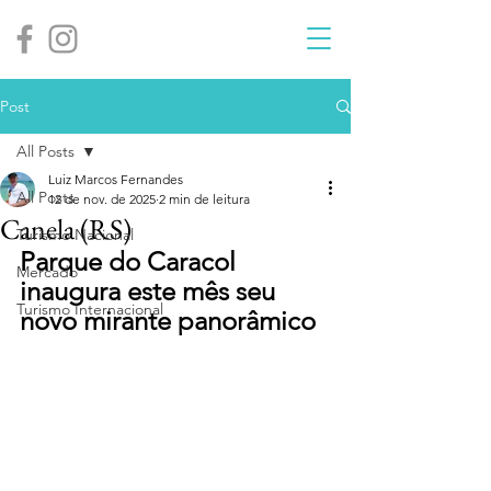
Post
All Posts
Luiz Marcos Fernandes
All Posts
12 de nov. de 2025
2 min de leitura
Canela (RS)
Turismo Nacional
Parque do Caracol 
Mercado
inaugura este mês seu 
Turismo Internacional
novo mirante panorâmico