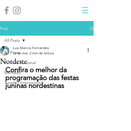
Post
All Posts
Luiz Marcos Fernandes
All Posts
13 de mai.
2 min de leitura
Nordeste
Turismo Nacional
Confira o melhor da 
Mercado
programação das festas 
Turismo Internacional
juninas nordestinas