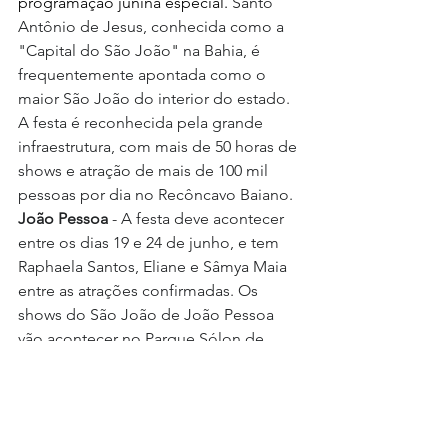
programação junina especial.
 Santo 
Antônio de Jesus, conhecida como a 
"Capital do São João" na Bahia, é 
frequentemente apontada como o 
maior São João do interior do estado. 
A festa é reconhecida pela grande 
infraestrutura, com mais de 50 horas de 
shows e atração de mais de 100 mil 
pessoas por dia no Recôncavo Baiano.
João Pessoa
 - A festa deve acontecer 
entre os dias 19 e 24 de junho, e tem 
Raphaela Santos, Eliane e Sâmya Maia 
entre as atrações confirmadas.
Os 
shows do São João de João Pessoa 
vão acontecer no Parque Sólon de 
Lucena, a Lagoa, e serão divididos 
entre o palco de cultura popular e no 
palco principal. Além dos shows 
principais, outras apresentações 