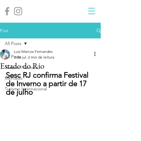
Post
All Posts
Luiz Marcos Fernandes
All Posts
3 de jul.
2 min de leitura
Estado do Rio
Turismo Nacional
Sesc RJ confirma Festival 
Mercado
de Inverno a partir de 17 
Turismo Internacional
de julho