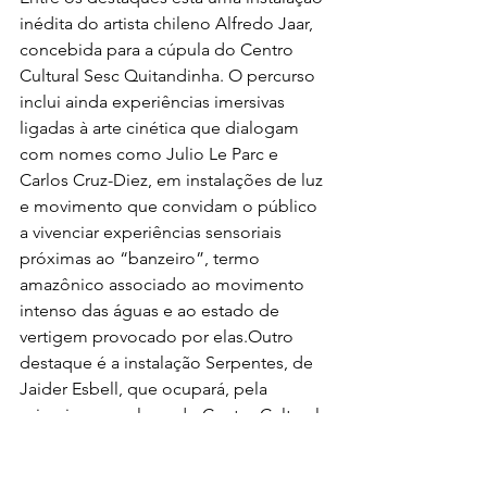
inédita do artista chileno Alfredo Jaar, 
concebida para a cúpula do Centro 
Cultural Sesc Quitandinha. O percurso 
inclui ainda experiências imersivas 
ligadas à arte cinética que dialogam 
com nomes como Julio Le Parc e 
Carlos Cruz-Diez, em instalações de luz 
e movimento que convidam o público 
a vivenciar experiências sensoriais 
próximas ao “banzeiro”, termo 
amazônico associado ao movimento 
intenso das águas e ao estado de 
vertigem provocado por elas.Outro 
destaque é a instalação Serpentes, de 
Jaider Esbell, que ocupará, pela 
primeira vez, o lago do Centro Cultural 
Sesc Quitandinha. A entrada é livre