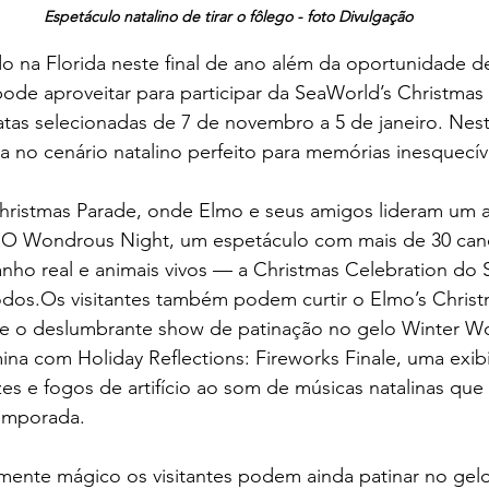
Espetáculo natalino de tirar o fôlego - foto Divulgação
o na Florida neste final de ano além da oportunidade de 
ode aproveitar para participar da SeaWorld’s Christmas 
as selecionadas de 7 de novembro a 5 de janeiro. Nest
a no cenário natalino perfeito para memórias inesquecíve
ristmas Parade, onde Elmo e seus amigos lideram um al
r O Wondrous Night, um espetáculo com mais de 30 canç
ho real e animais vivos — a Christmas Celebration do
odos.Os visitantes também podem curtir o Elmo’s Chris
 e o deslumbrante show de patinação no gelo Winter W
mina com Holiday Reflections: Fireworks Finale, uma exib
es e fogos de artifício ao som de músicas natalinas que
temporada.
ente mágico os visitantes podem ainda patinar no gelo