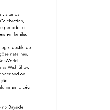
visitar os 
Celebration, 
e período  o 
is em família.
egre desfile de 
ões natalinas, 
 SeaWorld 
tmas Wish Show 
onderland on 
ição 
 iluminam o céu 
 no Bayside 