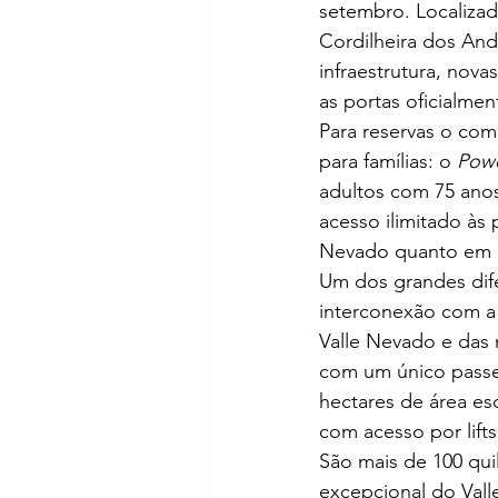
setembro. Localizad
Cordilheira dos An
infraestrutura, no
as portas oficialme
Para reservas o co
para famílias: o 
Powe
adultos com 75 anos
acesso ilimitado às 
Nevado quanto em L
Um dos grandes dife
interconexão com a 
Valle Nevado e das
com um único passe.
hectares de área es
com acesso por lift
São mais de 100 qui
excepcional do Vall