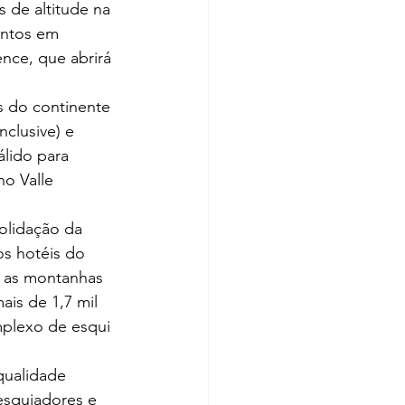
 de altitude na 
entos em 
ce, que abrirá 
 do continente 
nclusive) e 
lido para 
o Valle 
olidação da 
os hotéis do 
 as montanhas 
is de 1,7 mil 
mplexo de esqui 
qualidade 
esquiadores e 