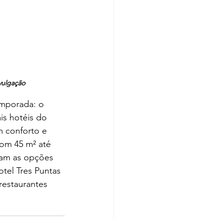
vulgação
emporada: o 
s hotéis do 
 conforto e 
com 45 m² até 
tam as opções 
tel Tres Puntas 
restaurantes 