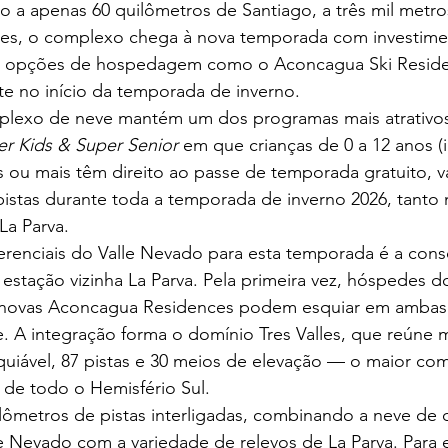
o a apenas 60 quilômetros de Santiago, a três mil metros
des, o complexo chega à nova temporada com investim
vas opções de hospedagem como o Aconcagua Ski Residen
nte no início da temporada de inverno.
mplexo de neve mantém um dos programas mais atrativos
r Kids & Super Senior
 em que crianças de 0 a 12 anos (i
 ou mais têm direito ao passe de temporada gratuito, vá
pistas durante toda a temporada de inverno 2026, tanto n
a Parva.
renciais do Valle Nevado para esta temporada é a cons
estação vizinha La Parva. Pela primeira vez, hóspedes d
 novas Aconcagua Residences podem esquiar em ambas
 A integração forma o domínio Tres Valles, que reúne ma
quiável, 87 pistas e 30 meios de elevação — o maior co
s de todo o Hemisfério Sul.
lômetros de pistas interligadas, combinando a neve de 
e Nevado com a variedade de relevos de La Parva. Para 