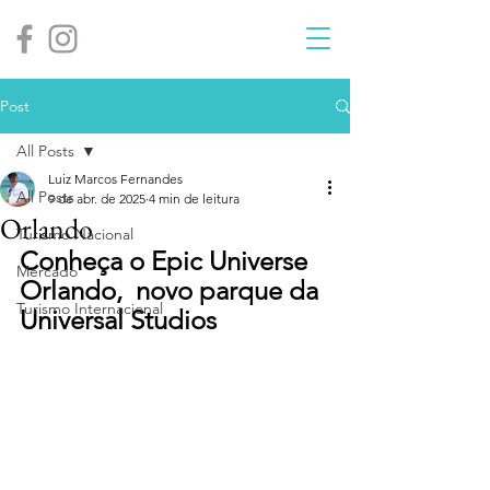
Post
All Posts
Luiz Marcos Fernandes
All Posts
9 de abr. de 2025
4 min de leitura
Orlando
Turismo Nacional
Conheça o Epic Universe 
Mercado
Orlando,  novo parque da 
Turismo Internacional
Universal Studios