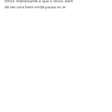
filhos. Interessante é que o show, além 
de ser uma bem-vinda pausa no ar 
condicionado, tem números musicais 
ao vivo e até voos de dragões pelo 
teatro. As histórias de terror ganham 
vida no mundo de Dark Universe, onde 
o portal transporta indivíduos até a vila 
macabra de Darkmoor, com 
construções todas escuras que 
parecem ter saído de uma narrativa 
medieval.
Universal Helios Grand Hotel - foto 