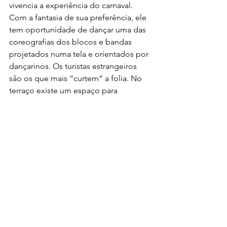
vivencia a experiência do carnaval. 
Com a fantasia de sua preferência, ele 
tem oportunidade de dançar uma das 
coreografias dos blocos e bandas 
projetados numa tela e orientados por 
dançarinos. Os turistas estrangeiros 
são os que mais “curtem” a folia. No 
terraço existe um espaço para 
contemplar a Bahia de Todos os 
Santos com mesas e bancos 
característicos da festa de rua. O local 
está aberto para visitações de terças a 
domingos, das 11h às 19h, com 
ingressos a R$ 30 (inteira) e R$ 15 (meia-
entrada). Informações: 55 (71) 3324-6360
Turismo Nacional