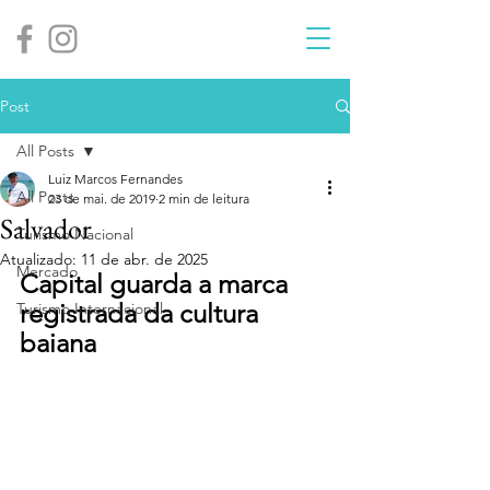
Post
All Posts
Luiz Marcos Fernandes
All Posts
23 de mai. de 2019
2 min de leitura
Salvador
Turismo Nacional
Atualizado:
11 de abr. de 2025
Mercado
Capital guarda a marca 
registrada da cultura 
Turismo Internacional
baiana