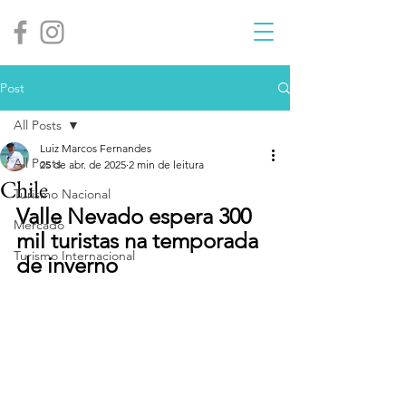
Post
All Posts
Luiz Marcos Fernandes
All Posts
25 de abr. de 2025
2 min de leitura
Chile
Turismo Nacional
Valle Nevado espera 300 
Mercado
mil turistas na temporada 
Turismo Internacional
de inverno