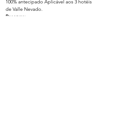
100% antecipado Aplicável aos 3 hotéis 
de Valle Nevado. 
Reservas:
Telefone: 
0800 892 1047
 | E-
mail
: 
reservas@vallenevado.com
 | 
Site: 
http://www.vallenevado.com/pt/
 | 
App: 
iOS
 ou 
Android
Turismo Internacional
Ver tudo
Posts recentes