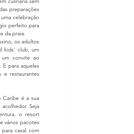
m culinária sem 
das preparações 
é uma celebração 
io perfeito para 
e da praia.
ino, os adultos 
 kids' club, um 
 um convite ao 
 E para aqueles 
 e restaurantes 
 Caribe é a sua 
acolhedor. Seja 
tura, o resort 
 vários pacotes 
para casal com 