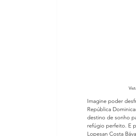
Vis
Imagine poder desfr
República Dominican
destino de sonho par
refúgio perfeito. E 
Lopesan Costa Bávar