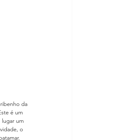
ribenho da 
Este é um 
e lugar um 
vidade, o 
patamar. 