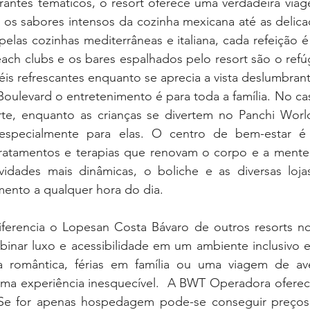
rantes temáticos, o resort oferece uma verdadeira viage
e os sabores intensos da cozinha mexicana até as delica
pelas cozinhas mediterrâneas e italiana, cada refeição 
ach clubs e os bares espalhados pelo resort são o refúg
éis refrescantes enquanto se aprecia a vista deslumbrant
ulevard o entretenimento é para toda a família. No cass
te, enquanto as crianças se divertem no Panchi World
especialmente para elas. O centro de bem-estar é
ratamentos e terapias que renovam o corpo e a mente.
idades mais dinâmicas, o boliche e as diversas lojas
ento a qualquer hora do dia.
ferencia o Lopesan Costa Bávaro de outros resorts no
nar luxo e acessibilidade em um ambiente inclusivo e 
romântica, férias em família ou uma viagem de aven
ma experiência inesquecível.  A BWT Operadora oferece
 Se for apenas hospedagem pode-se conseguir preços 