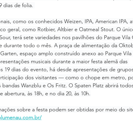
 dias de folia. 
onais, como os conhecidos Weizen, IPA, American IPA, a
ico geral, como Rotbier, Altbier e Oatmeal Stout. O único
 Sour, terá sete variedades nos pavilhões do Parque Vila
e durante todo o mês. 
A praça de alimentação da Oktob
 Garten, espaço amplo construído anexo ao Parque Vila
esentações musicais durante a maior festa alemã das 
s 19 dias do evento, há desde apresentações de grupos 
articipação dos visitantes — como o chope em metro, 
bandas Wanzblu e Os Fritz. O Spaten Platz abrirá todos 
e abertura, às 18h, e no dia 20, às 10h.
rmações sobre a festa podem ser obtidas por meio do sit
tblumenau.com.br/