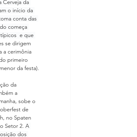
a Cerveja da 
m o início da 
 toma conta das 
tudo começa 
típicos  e que 
es se dirigem 
a a cerimônia 
do primeiro 
menor da festa).
ção da 
ambém a 
emanha, sobe o 
toberfest de 
0h, no Spaten 
o Setor 2. 
A 
posição dos 