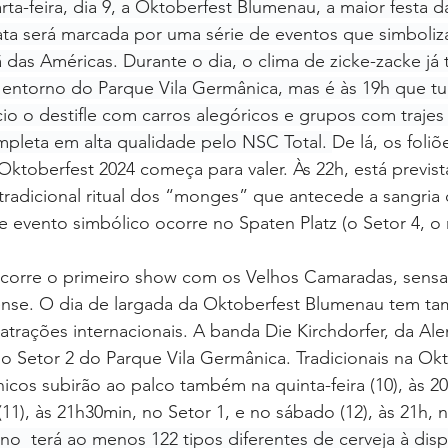
rta-feira, dia 9, a Oktoberfest Blumenau, a maior festa d
ata será marcada por uma série de eventos que simboliza
ã das Américas. Durante o dia, o clima de zicke-zacke já
 entorno do Parque Vila Germânica, mas é às 19h que 
cio o destifle com carros alegóricos e grupos com trajes 
mpleta em alta qualidade pelo NSC Total. 
De lá, os foliõ
Oktoberfest 2024 começa para valer. Às 22h, está previst
tradicional ritual dos “monges” que antecede a sangria 
e evento simbólico ocorre no Spaten Platz (o Setor 4, o 
corre o primeiro show com os Velhos Camaradas, sensa
se. O dia de largada da Oktoberfest Blumenau tem t
 atrações internacionais. A banda Die Kirchdorfer, da Al
no Setor 2 do Parque Vila Germânica. Tradicionais na Ok
cos subirão ao palco também na quinta-feira (10), às 2
 (11), às 21h30min, no Setor 1, e no sábado (12), às 21h, n
no  terá ao menos 122 tipos diferentes de cerveja à dis