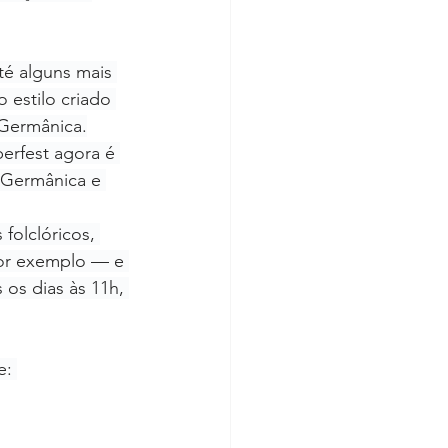
té alguns mais 
 estilo criado 
 Germânica.
erfest agora é 
 Germânica e 
folclóricos, 
por exemplo — e 
os dias às 11h, 
e: 