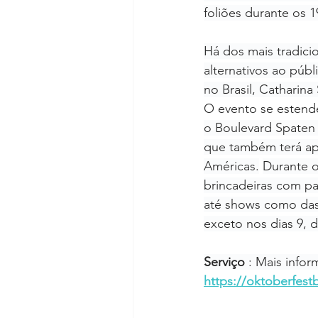
foliões durante os 19
Há dos mais tradici
alternativos ao públ
no Brasil, Catharina
O evento se estend
o Boulevard Spaten
que também terá apr
Américas.
Durante o
brincadeiras com p
até shows como das 
exceto nos dias 9, d
Serviço
 : Mais info
https://oktoberfes