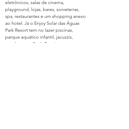
eletrônicos, salas de cinema, 
playground, lojas, bares, sorveterias, 
spa, restaurantes e um shopping anexo 
ao hotel. Já o Enjoy Solar das Águas 
Park Resort tem no lazer piscinas, 
parque aquático infantil, jacuzzis, 
quadras para Bech Tennis entre outras 
atividades. Quem adquirir o Passaporte 
Diversão Total*, tem gratuidade para 
até duas crianças de até 12 anos por 
apartamento tanto na hospedagem 
quanto um dia de cortesia no Thermas 
dos Laranjais, Vale dos Dinossauros e o 
Dreamland Museu de Cera. Os 
ingressos grátis para as crianças estão 
inclusos na compra mínima de duas 
diárias. Reservas e informações podem 
ser obtidas por meio do site: 
https://www.enjoyhoteis.com.br/