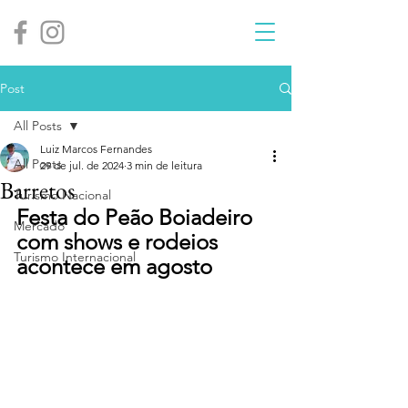
Post
All Posts
Luiz Marcos Fernandes
All Posts
29 de jul. de 2024
3 min de leitura
Barretos
Turismo Nacional
Festa do Peão Boiadeiro 
Mercado
com shows e rodeios 
Turismo Internacional
acontece em agosto