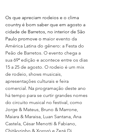
Os que apreciam rodeios e o clima 
country é bom saber que em agosto a 
cidade de Barretos, no interior de São 
Paulo promove o m
aior evento da 
América Latina do gênero: a Festa do 
Peão de Barretos. O evento chega a 
sua 69ª edição e acontece entre os dias 
15 a 25 de agosto. O rodeio é um mix 
de rodeio, shows musicais, 
apresentações culturais e feira 
comercial. Na programação deste ano 
há tempo para se curtir grandes nomes 
do circuito musical no festival, como 
Jorge & Mateus, Bruno & Marrone, 
Maiara & Maraisa, Luan Santana, Ana 
Castela, César Menotti & Fabiano, 
Chitãozinho & Xororó e Zezé Di 