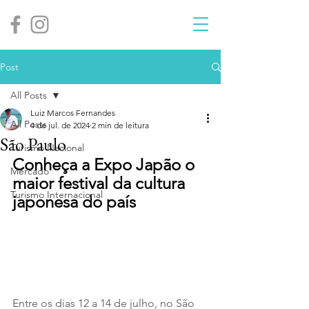
Post
All Posts
Luiz Marcos Fernandes
All Posts
4 de jul. de 2024
2 min de leitura
São Paulo
Turismo Nacional
Conheça a Expo Japão o 
Mercado
maior festival da cultura 
Turismo Internacional
japonesa do país
Entre os dias 12 a 14 de julho, no São 