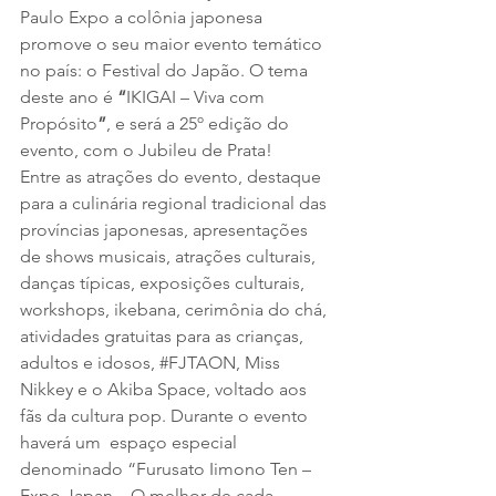
Paulo Expo a colônia japonesa 
promove o seu maior evento temático 
no país: o Festival do Japão. O tema 
deste ano é 
“
IKIGAI – Viva com 
Propósito
”
, e será a 25º edição do 
evento, com o Jubileu de Prata!
Entre as atrações do evento, destaque 
para a culinária regional tradicional das 
províncias japonesas, apresentações 
de shows musicais, atrações culturais, 
danças típicas, exposições culturais, 
workshops, ikebana, cerimônia do chá, 
atividades gratuitas para as crianças, 
adultos e idosos, 
#FJTAON
, Miss 
Nikkey e o Akiba Space, voltado aos 
fãs da cultura pop. Durante o evento 
haverá um  espaço especial 
denominado “Furusato Iimono Ten – 
Expo Japan – O melhor de cada 