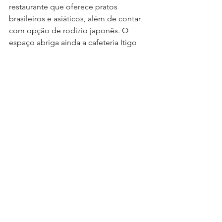
restaurante que oferece pratos 
brasileiros e asiáticos, além de contar 
com opção de rodízio japonês. O 
espaço abriga ainda a cafeteria Itigo 
Itiê, que contém doces típicos 
japoneses e opções se glúten para 
atender um público mais diversificado. 
Tanto o restaurante quanto a cafeteria 
são abertos ao público e valem a visita 
durante um passeio pelo bairro. Vale 
lembrar que o hotel tem fácil acesso 
ao metrô, devido à proximidade com a 
estação Japão-Liberdade. Mais 
informações pelo site: 
www.nikkeyhotel.com.br
Turismo Nacional